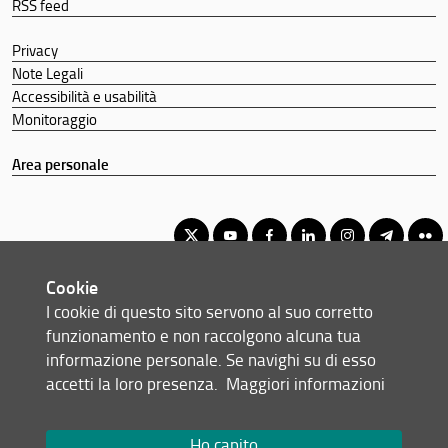
RSS feed
Privacy
Note Legali
Accessibilità e usabilità
Monitoraggio
Area personale
Cookie
Corso di Laurea Triennale in Ottica e Optometria
I cookie di questo sito servono al suo corretto
© Copyright 2012-2026 Università degli Studi di Firenze UNIFI
funzionamento e non raccolgono alcuna tua
P.IVA/Cod.Fis 01279680480
informazione personale. Se navighi su di esso
accetti la loro presenza.
Maggiori informazioni
Viale Morgagni, 40/44 - 50134 Firenze (FI)
Tel: +39 055 2751352
Email:
scuola(AT)scienze.unifi.it
Ho capito