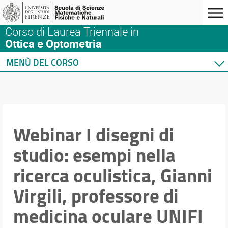
Corso di Laurea Triennale in
Ottica e Optometria
MENÙ DEL CORSO
Home
Corso di studio
Orario e calendari
Didattica
Webinar I disegni di
Docenti
studio: esempi nella
Ricerca
ricerca oculistica, Gianni
Terza missione
Virgili, professore di
medicina oculare UNIFI