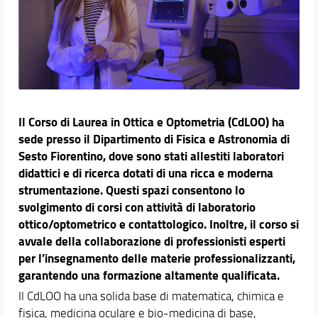
Rapporto di Autovalutazione RAV
Documenti e verbali
Orario e calendari
Didattica
Docenti
Il Corso di Laurea in Ottica e Optometria (CdLOO) ha
Ricerca
sede presso il Dipartimento di Fisica e Astronomia di
Terza missione
Sesto Fiorentino, dove sono stati allestiti laboratori
didattici e di ricerca dotati di una ricca e moderna
strumentazione. Questi spazi consentono lo
svolgimento di corsi con attività di laboratorio
ottico/optometrico e contattologico. Inoltre, il corso si
avvale della collaborazione di professionisti esperti
per l’insegnamento delle materie professionalizzanti,
garantendo una formazione altamente qualificata.
Il CdLOO ha una solida base di matematica, chimica e
fisica, medicina oculare e bio-medicina di base,