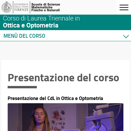
Corso di Laurea Triennale in
Ottica e Optometria
MENÙ DEL CORSO
Home
Corso di studio
Presentazione del corso
Sedi e strutture
Presentazione del corso
Norme e regolamenti
Organizzazione
Per iscriversi
Presentazione del CdL in Ottica e Optometria
Per laurearsi
Storico delle iscrizioni
Proseguire dopo la laurea
Qualità del Corso
Studenti con disabilità o DSA