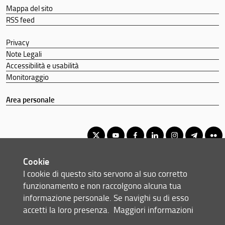
Mappa del sito
RSS feed
Privacy
Note Legali
Accessibilità e usabilità
Monitoraggio
Area personale
Cookie
Corso di Laurea Triennale in Ottica e Optometria
I cookie di questo sito servono al suo corretto
© Copyright 2012-2026 Università degli Studi di Firenze UNIFI
funzionamento e non raccolgono alcuna tua
P.IVA/Cod.Fis 01279680480
informazione personale. Se navighi su di esso
accetti la loro presenza.
Maggiori informazioni
Viale Morgagni, 40/44 - 50134 Firenze (FI)