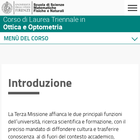
Corso di Laurea Triennale in
Ottica e Optometria
MENÙ DEL CORSO
Home
Corso di studio
Orario e calendari
Didattica
Introduzione
Docenti
Ricerca
Terza missione
La Terza Missione affianca le due principali funzioni
Introduzione
dell’università, ricerca scientifica e formazione, con il
Enlighting Mind
preciso mandato di diffondere cultura e trasferire
Webinars
conoscenza al di fuori del contesto accademico,