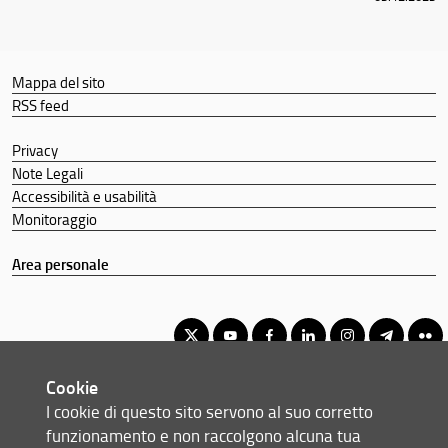
Mappa del sito
RSS feed
Privacy
Note Legali
Accessibilità e usabilità
Monitoraggio
Area personale
Cookie
Corso di Laurea Triennale in Ottica e Optometria
I cookie di questo sito servono al suo corretto
© Copyright 2012-2026 Università degli Studi di Firenze UNIFI
funzionamento e non raccolgono alcuna tua
P.IVA/Cod.Fis 01279680480