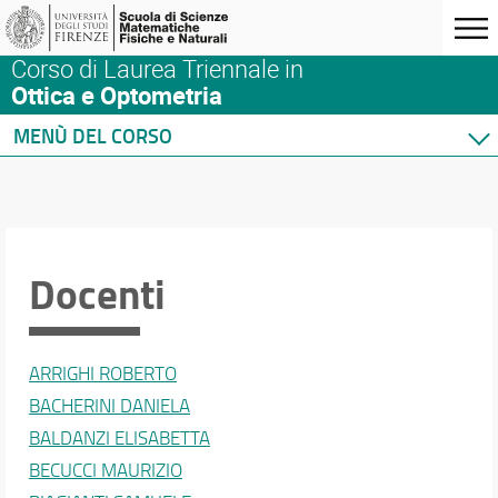
Corso di Laurea Triennale in
Ottica e Optometria
MENÙ DEL CORSO
Home
Corso di studio
Orario e calendari
Didattica
Docenti
Docenti
Docenti
ARRIGHI ROBERTO
Ricerca
BACHERINI DANIELA
Terza missione
BALDANZI ELISABETTA
BECUCCI MAURIZIO