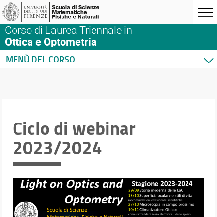
Corso di Laurea Triennale in
Ottica e Optometria
MENÙ DEL CORSO
Home
Corso di studio
Orario e calendari
Didattica
Ciclo di webinar
Docenti
2023/2024
Ricerca
Terza missione